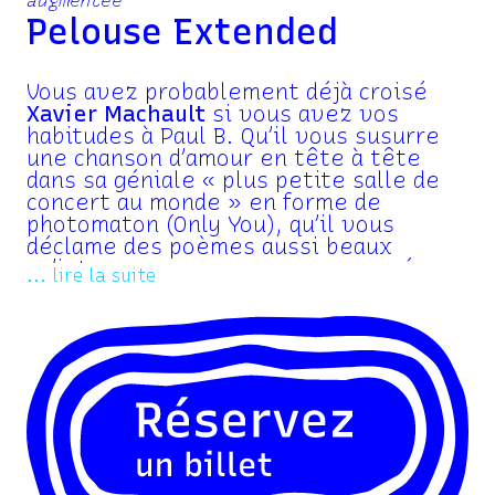
augmentée
Pelouse Extended
Vous avez probablement déjà croisé
Xavier Machault
si vous avez vos
habitudes à Paul B. Qu’il vous susurre
une chanson d’amour en tête à tête
dans sa géniale « plus petite salle de
concert au monde » en forme de
photomaton (Only You), qu’il vous
déclame des poèmes aussi beaux
qu’intenses au casque, accompagné par
... lire la suite
une clarinettiste, pendant que vous
êtes tranquillement allongés dans un
transat (Poésie Couchée sur Musique
en Transat) ou tout simplement avec
son trio
Pelouse
, introduisant
brillamment le concert de Bertrand
Belin, cet élégant poète-chanteur,
amateur de mots et créateur de formes
est un artiste singulier dont nous
avons plaisir à accompagner la création