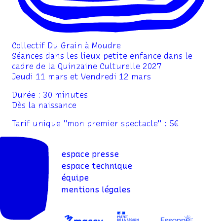
Boris Allenou, artiste sonore
Myriam Camara, musicienne, compositrice et
chanteuse
Collectif Du Grain à Moudre
Séances dans les lieux petite enfance dans le
Gwendoline Hénot, comédienne et metteure en
cadre de la Quinzaine Culturelle 2027
scène
Jeudi 11 mars et Vendredi 12 mars
Benoît Poulain, artiste sonore et compositeur
Durée : 30 minutes
Dès la naissance
x fermer x
Tarif unique "mon premier spectacle" : 5€
espace presse
espace technique
équipe
mentions légales