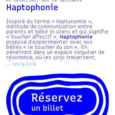
et sensoriel, dès la naissance
Haptophonie
Inspiré du terme « haptonomie »,
méthode de communication entre
parents et bébé in utero et qui signifie
« toucher affectif »,
Haptophonie
propose d’expérimenter avec nos
bébés « le toucher du son ». En
pénétrant dans un espace singulier de
résonance, où les sons traversent,
étonnent, touchent, font vibrer, ce
... lire la suite
spectacle est une véritable invitation
à la découverte d’un plaisir sonore et
musical partagé entre l’enfant et son
adulte. À partir d’un instrumentarium
insolite (vibrophone, puits sonore,
cordon sombilical…) mêlant sons et
matières, les deux artistes créent un
moment suspendu entre rêverie et
écoute curieuse.