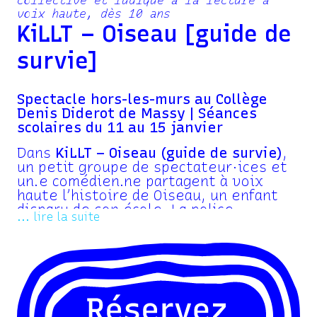
collective et ludique à la lecture à
voix haute, dès 10 ans
KiLLT – Oiseau [guide de
survie]
Spectacle hors-les-murs au Collège
Denis Diderot de Massy | Séances
scolaires du 11 au 15 janvier
Dans
KiLLT – Oiseau (guide de survie)
,
un petit groupe de spectateur·ices et
un.e comédien.ne partagent à voix
haute l’histoire de Oiseau, un enfant
disparu de son école. La police
... lire la suite
enquête, ses parents le cherchent et
tous réalisent qu’ils ne le connaissent
pas vraiment. À l’école on dit qu’il est
bizarre, qu’il parle aux oiseaux. À la
maison, les parents se disputent et
l’inquiétude grandit. Alors pour le
retrouver, les mots pourraient être la