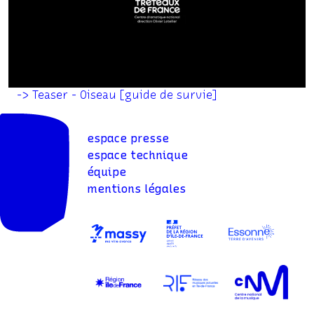
Collaboratrice artistique
Camille Laouénan
Création sonore
Antoine Prost
Équipe de jeu en alternance
Guillaume Fafiotte,
Jonathan Salmon et Verdy Antsiou, Henri
-> Teaser - Oiseau [guide de survie]
Ardisson, Garance Courtial et Clarisse Ensenat
(étudiant·es apprenti·es de l’Eracm)
espace presse
espace technique
Avec la complicité
d’Olivier Letellier
équipe
Concept original
Camille Laouénan et Olivier
mentions légales
Letellier
Production :
Tréteaux de France, Centre
dramatique national
Coproduction :
Théâtre de la Manufacture – CDN
de Nancy Lorraine