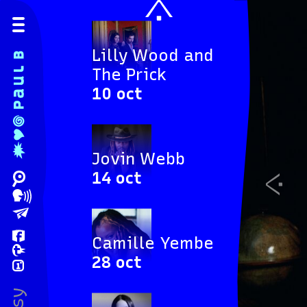
Lilly Wood and
The Prick
10 oct
Jovin Webb
14 oct
Previ
Camille Yembe
28 oct