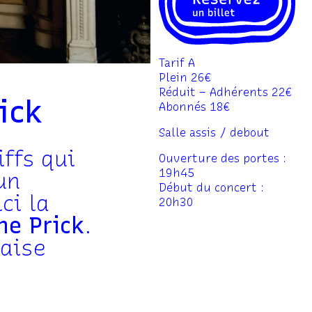
Tarif A
Plein 26€
Réduit – Adhérents 22€
ick
Abonnés 18€
Salle assis / debout
ffs qui
Ouverture des portes :
19h45
un
Début du concert :
ci la
20h30
he Prick
.
çaise
u un
rayer in