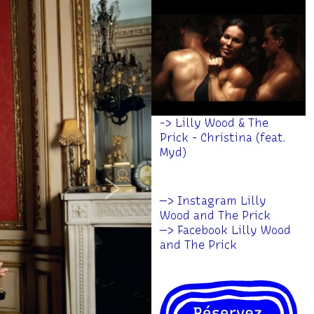
-> Lilly Wood & The
Prick - Christina (feat.
Myd)
Next
—> Instagram Lilly
Wood and The Prick
—> Facebook Lilly Wood
and The Prick