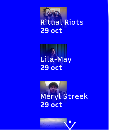
C
j
H
Ritual Riots
5
29 oct
t
d
é
Lila-May
n
29 oct
f
m
C
Meryl Streek
29 oct
s
à
r
Pamela