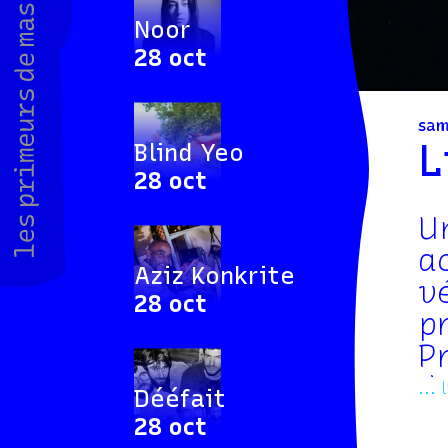
Noor
28 oct
sam
L
Blind Yeo
28 oct
U
a
Aziz Konkrite
v
28 oct
p
P
d
... 
Dééfait
s
28 oct