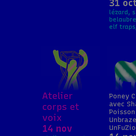
31 oc
lézard, 
belaubre
elf traps
Atelier
Poney C
avec Sh
corps et
Poisson
voix
Unbraze
14 nov
UnFuZio