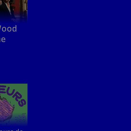
Wood
he