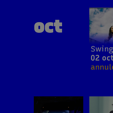
oct
Swin
02 oc
annul