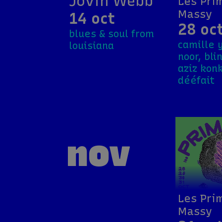
Jovin Webb
Les Pri
Massy
14 oct
28 oc
blues & soul from
camille 
louisiana
noor, bli
aziz konk
dééfait
nov
Les Pri
Massy