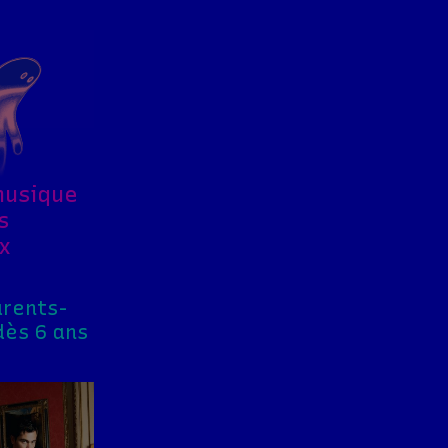
musique
s
x
arents-
dès 6 ans