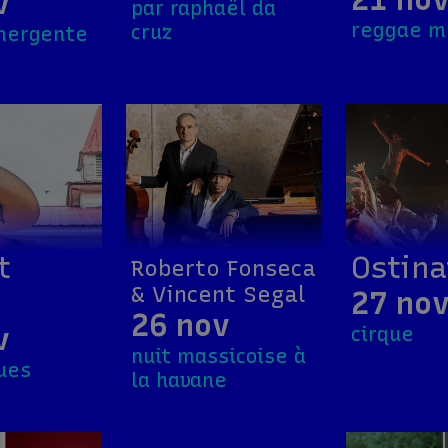
v
par raphaël da
reggae m
cruz
mergente
t
Ostina
Roberto Fonseca
& Vincent Segal
27 no
26 nov
v
cirque
nuit massicoise à
lues
la havane