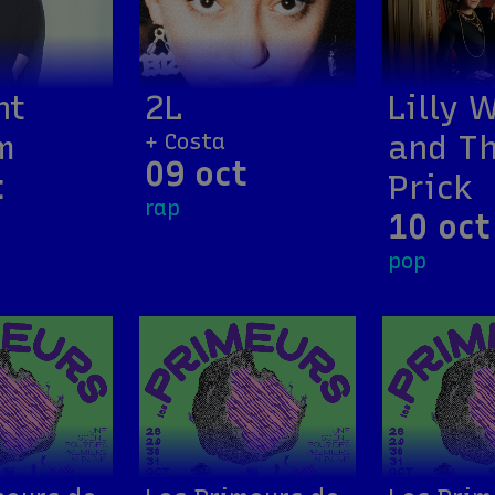
nt
2L
Lilly 
m
and T
+ Costa
09 oct
t
Prick
rap
10 oct
pop