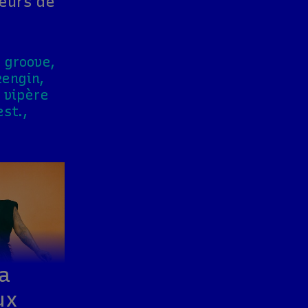
eurs de
 groove,
engin,
a vipère
est.,
a
ux