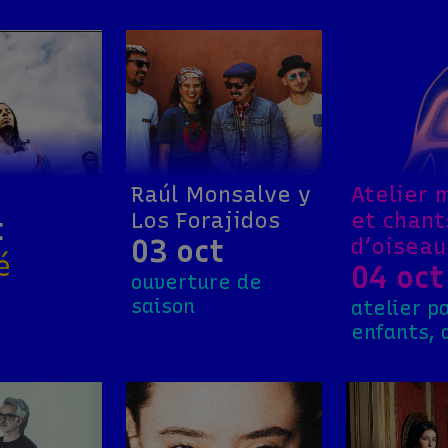
g
Raúl Monsalve y
Atelier 
Los Forajidos
et chant
t
03 oct
d’oiseau
é
04 oct
ouverture de
saison
atelier p
enfants, 