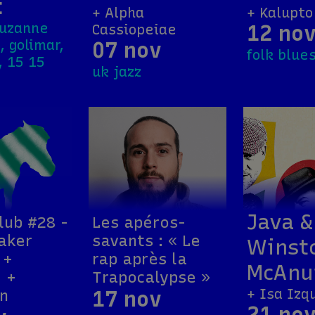
t
+ Alpha
+ Kalupto
suzanne
12 no
Cassiopeiae
, golimar,
07 nov
folk blue
, 15 15
uk jazz
Java &
lub #28 -
Les apéros-
aker
savants : « Le
Winst
 +
rap après la
McAnu
 +
Trapocalypse »
+ Isa Izq
n
17 nov
21 no