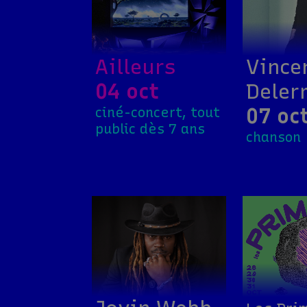
Ailleurs
Vince
04 oct
Deler
07 oc
ciné-concert, tout
public dès 7 ans
chanson