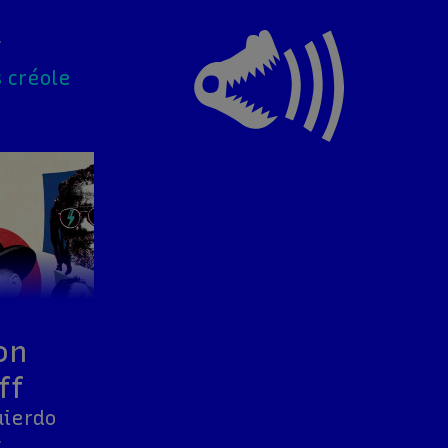
v
s créole
on
ff
uierdo
v