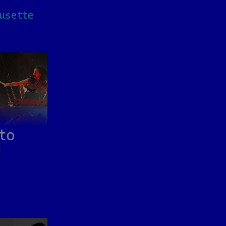
usette
to
v