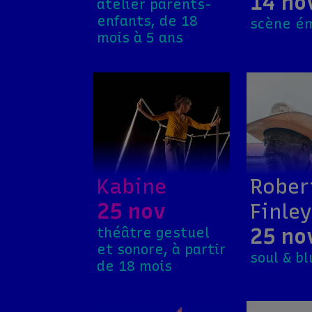
14 no
atelier parents-
enfants, de 18
scène é
mois à 5 ans
Kabine
Rober
25 nov
Finley
25 no
théâtre gestuel
et sonore, à partir
soul & b
de 18 mois