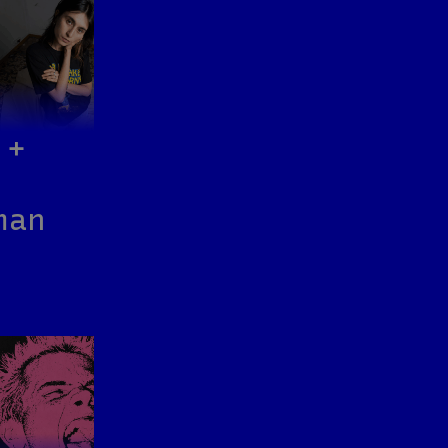
 +
man