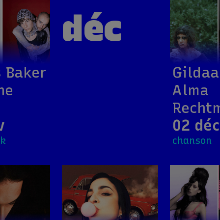
déc
 Baker
Gildaa
ne
Alma
Recht
v
02 déc
ck
chanson