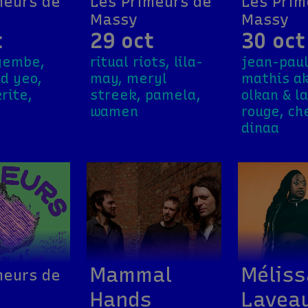
meurs de
Les Primeurs de
Les Prim
Massy
Massy
t
29 oct
30 oct
yembe,
ritual riots, lila-
jean-paul
nd yeo,
may, meryl
mathis ak
rite,
streek, pamela,
olkan & l
wamen
rouge, ch
dinaa
Mammal
Méliss
meurs de
Hands
Lavea