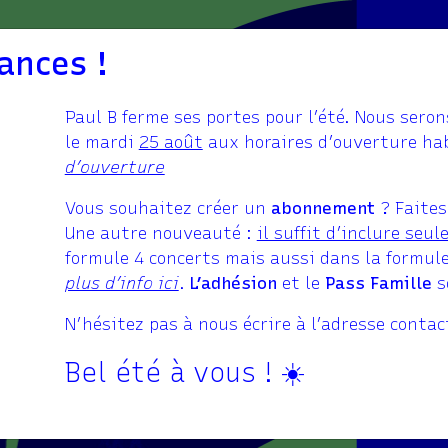
ances !
Paul B ferme ses portes pour l’été. Nous seron
le mardi
25 août
aux horaires d’ouverture ha
brique à Musi
d’ouverture
Vous souhaitez créer un
abonnement
? Faite
tez le projet
Une autre nouveauté :
il suffit d’inclure seu
formule 4 concerts mais aussi dans la formule
plus d’info ici
.
L’adhésion
et le
Pass Famille
s
é avec le
N’hésitez pas à nous écrire à l’adresse conta
ge Mondétour 
Bel été à vous ! ☀️