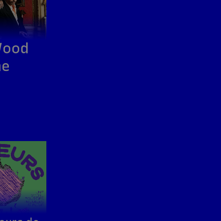
Wood
he