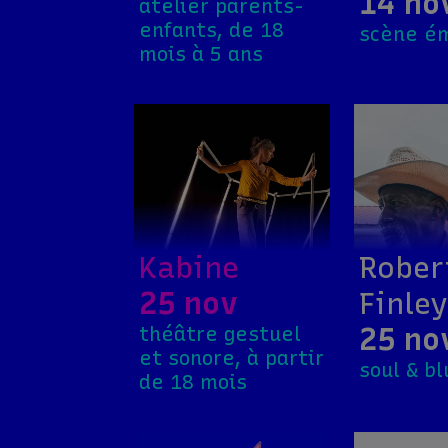
14 no
atelier parents-
enfants, de 18
scène é
mois à 5 ans
Kabine
Rober
25 nov
Finley
25 no
théâtre gestuel
et sonore, à partir
soul & b
de 18 mois