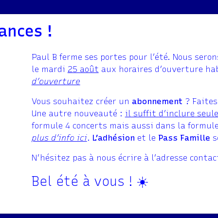
ances !
Paul B ferme ses portes pour l’été. Nous seron
le mardi
25 août
aux horaires d’ouverture ha
brique à Musi
d’ouverture
Vous souhaitez créer un
abonnement
? Faite
tez le projet
Une autre nouveauté :
il suffit d’inclure seu
formule 4 concerts mais aussi dans la formule
plus d’info ici
.
L’adhésion
et le
Pass Famille
s
é avec le
N’hésitez pas à nous écrire à l’adresse conta
ge Mondétour 
Bel été à vous ! ☀️