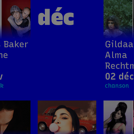
déc
 Baker
Gildaa
ne
Alma
Recht
v
02 déc
ck
chanson