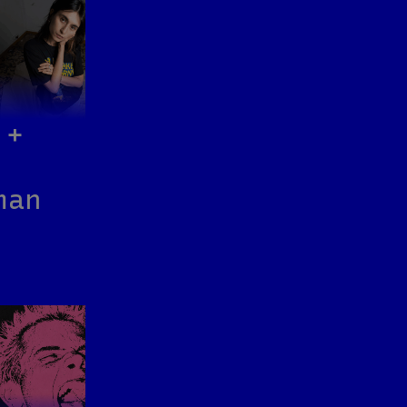
 +
man