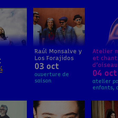
g
Raúl Monsalve y
Atelier 
Los Forajidos
et chant
t
03 oct
d’oiseau
é
04 oct
ouverture de
saison
atelier p
enfants, 