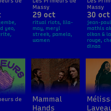
meurs de
Les Primeurs de
Les Prim
Massy
Massy
t
29 oct
30 oct
yembe,
ritual riots, lila-
jean-paul
nd yeo,
may, meryl
mathis ak
rite,
streek, pamela,
olkan & l
wamen
rouge, ch
dinaa
Mammal
Méliss
meurs de
Hands
Lavea