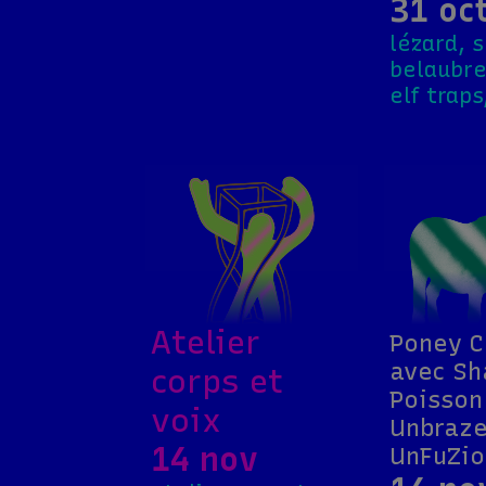
31 oc
lézard, 
belaubre
elf traps
Atelier
Poney C
avec Sh
corps et
Poisson
voix
Unbraze
14 nov
UnFuZio