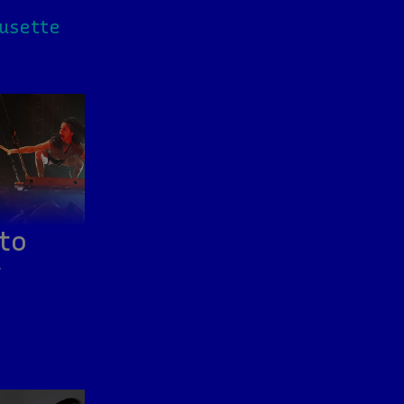
usette
to
v