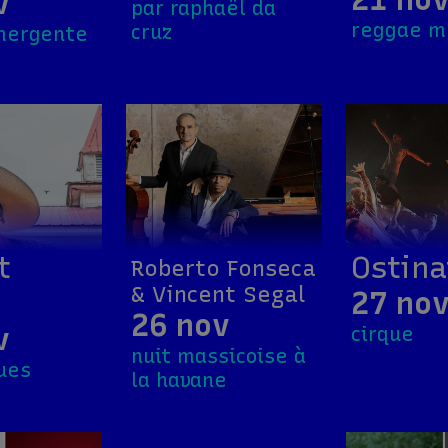
v
par raphaël da
reggae m
cruz
mergente
t
Ostina
Roberto Fonseca
& Vincent Segal
27 no
26 nov
v
cirque
nuit massicoise à
lues
la havane