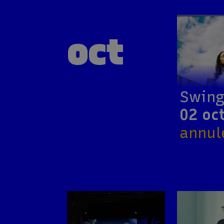
oct
Swin
02 oc
annul