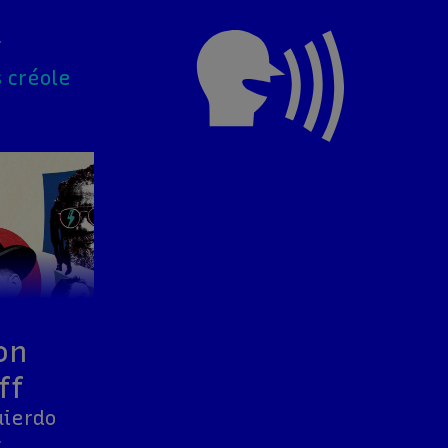
v
s créole
on
ff
uierdo
v