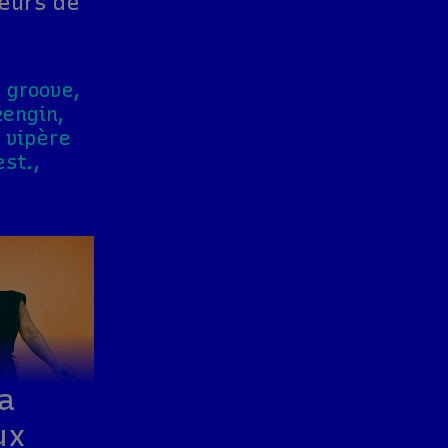
eurs de
 groove,
engin,
a vipère
est.,
a
ux