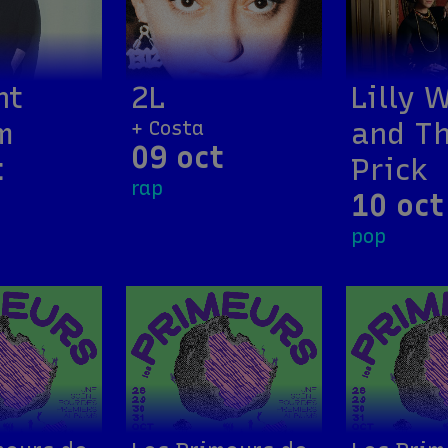
nt
2L
Lilly 
m
and T
+ Costa
09 oct
t
Prick
rap
10 oct
pop