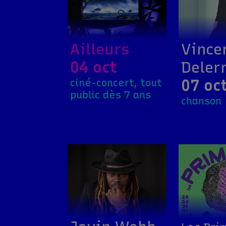
Ailleurs
Vince
04 oct
Deler
07 oc
ciné-concert, tout
public dès 7 ans
chanson