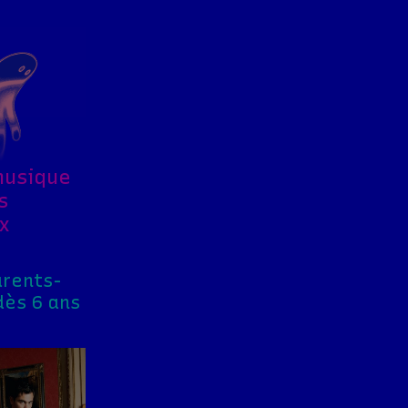
musique
s
x
arents-
dès 6 ans