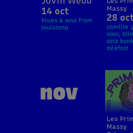
Jovin Webb
Les Pri
Massy
14 oct
28 oc
blues & soul from
camille 
louisiana
noor, bli
aziz konk
dééfait
nov
Les Pri
Massy