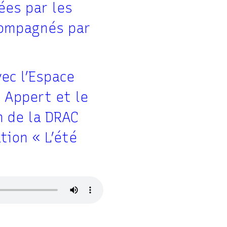
sées par les
compagnés par
vec l’Espace
s Appert et le
n de la DRAC
tion « L’été