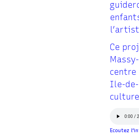
guidero
enfant
l’artis
Ce proj
Massy-O
centre 
Ile-de-
culture
Ecoutez l’i