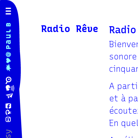
Radio Rêve
Radio
Bienve
sonore 
cinqua
A parti
et à p
écoute
En que