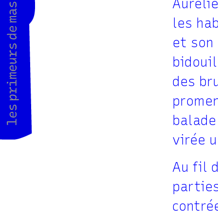
Aurélie
les ha
et son
bidouil
des bru
promen
balade
virée u
Au fil 
parties
contré