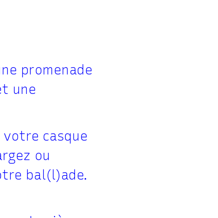
 une promenade
et une
e votre casque
argez ou
tre bal(l)ade.