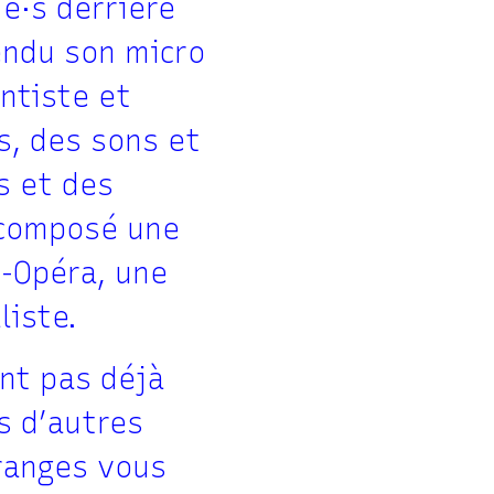
·e·s derrière
endu son micro
ntiste et
s, des sons et
s et des
 composé une
-Opéra, une
liste.
ont pas déjà
s d’autres
ranges vous