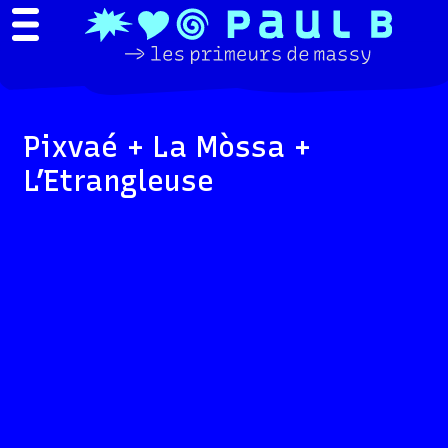
Pixvaé + La Mòssa +
L’Etrangleuse