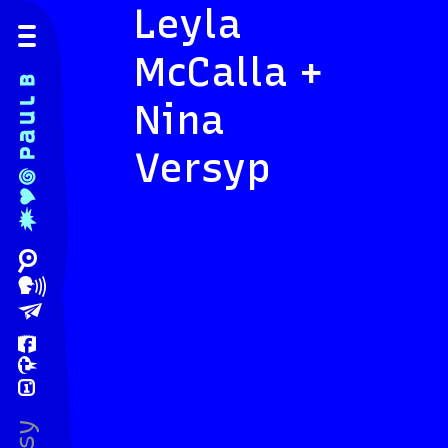
Leyla
McCalla +
Nina
Versyp