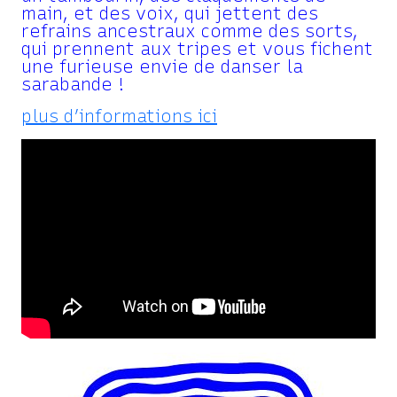
main, et des voix, qui jettent des
refrains ancestraux comme des sorts,
qui prennent aux tripes et vous fichent
une furieuse envie de danser la
sarabande !
plus d’informations ici