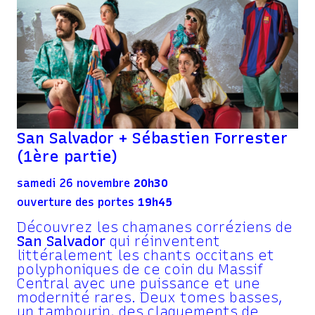
San Salvador + Sébastien Forrester
(1ère partie)
samedi 26 novembre
20h30
ouverture des portes
19h45
Découvrez les chamanes corréziens de
San Salvador
qui réinventent
littéralement les chants occitans et
polyphoniques de ce coin du Massif
Central avec une puissance et une
modernité rares. Deux tomes basses,
un tambourin, des claquements de