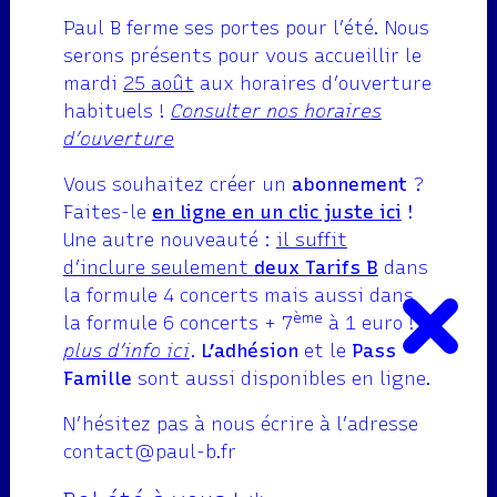
Paul B ferme ses portes pour l’été. Nous
oct
serons présents pour vous accueillir le
mardi
25 août
aux horaires d’ouverture
habituels !
Consulter nos horaires
d’ouverture
Swing
Vous souhaitez créer un
abonnement
?
02 oct
Faites-le
en ligne en un clic juste ici
!
annulé
Une autre nouveauté :
il suffit
d’inclure seulement
deux Tarifs B
dans
la formule 4 concerts mais aussi dans
ème
la formule 6 concerts + 7
à 1 euro !
plus d’info ici
.
L’adhésion
et le
Pass
Famille
sont aussi disponibles en ligne.
Raúl Monsalve y
N’hésitez pas à nous écrire à l’adresse
Los Forajidos
contact@paul-b.fr
03 oct
ouverture de