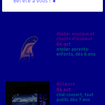
Bel été à vous ! ☀️
saison
Atelier musique et
chants d’oiseaux
04 oct
atelier parents-
enfants, dès 6 ans
Ailleurs
04 oct
ciné-concert, tout
public dès 7 ans