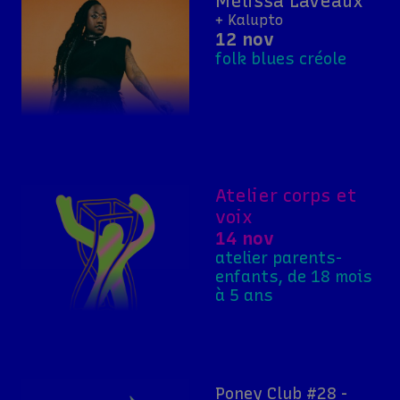
Mélissa Laveaux
+ Kalupto
12 nov
folk blues créole
Atelier corps et
voix
14 nov
atelier parents-
enfants, de 18 mois
à 5 ans
Poney Club #28 -