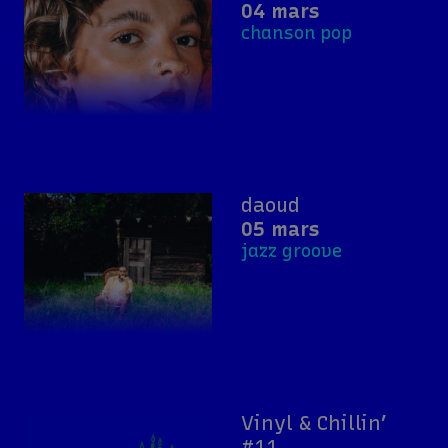
04 mars
chanson pop
daoud
05 mars
jazz groove
Vinyl & Chillin’
#11