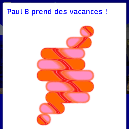
Paul B prend des vacances !
Ecoutez le morceau créé
par les élèves du collège
Mondétour !
Previous
Nex
La Fabrique à Musique : écoutez
le projet réalisé avec le Collège
Mondétour !