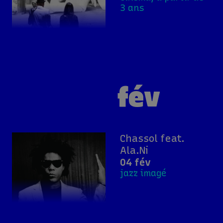
3 ans
fév
Chassol feat.
Ala.Ni
04 fév
jazz imagé