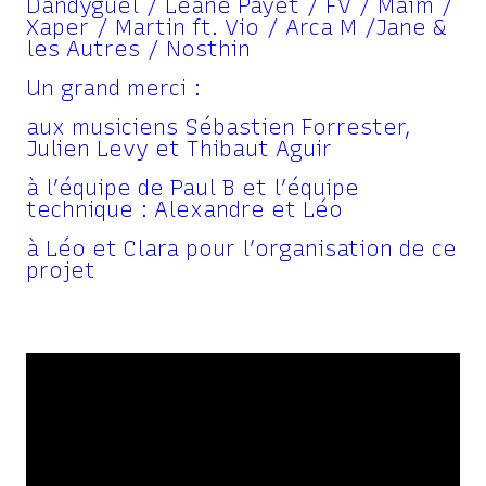
Dandyguel / Leane Payet / FV / Maïm /
Xaper / Martin ft. Vio / Arca M /Jane &
les Autres / Nosthin
Un grand merci :
aux musiciens Sébastien Forrester,
Julien Levy et Thibaut Aguir
à l’équipe de Paul B et l’équipe
technique : Alexandre et Léo
à Léo et Clara pour l’organisation de ce
projet