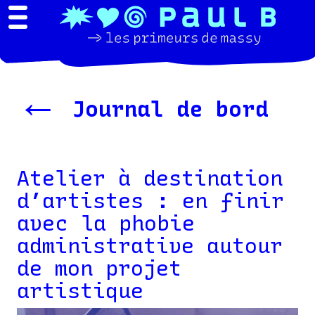
←
Journal de bord
Atelier à destination
d’artistes : en finir
avec la phobie
administrative autour
de mon projet
artistique