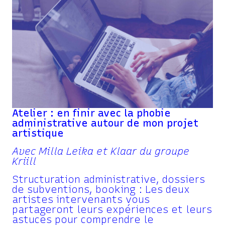
Atelier : en finir avec la phobie
administrative autour de mon projet
artistique
Avec Milla Leika et Klaar du groupe
Kriill
Structuration administrative, dossiers
de subventions, booking : Les deux
artistes intervenants vous
partageront leurs expériences et leurs
astuces pour comprendre le