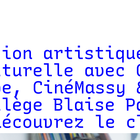
tion artistiqu
lturelle avec 
pe, CinéMassy 
llège Blaise P
découvrez le c