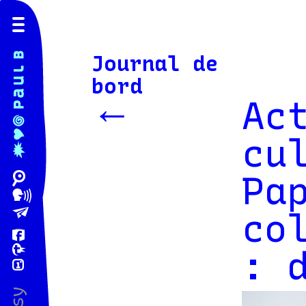
Journal de
bord
←
Ac
cu
Pa
co
: 