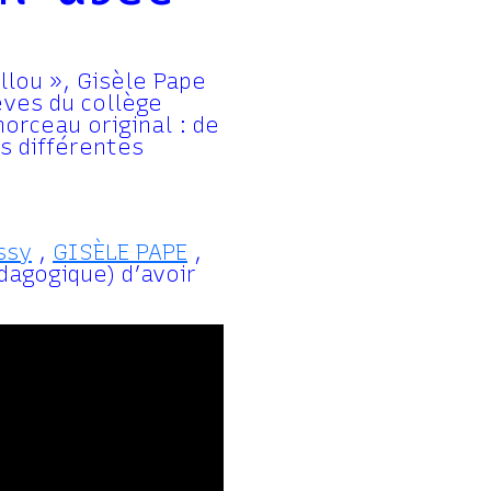
llou », Gisèle Pape
èves du collège
orceau original : de
es différentes
ssy
,
GISÈLE PAPE
,
dagogique) d’avoir