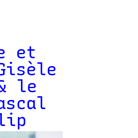
e et
Gisèle
& le
ascal
lip