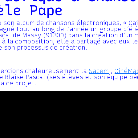
èle Pape
 son album de chansons électroniques, « Cai
agné tout au long de l’année un groupe d’él
scal de Massy (91300) dans la création d’un m
e à la composition, elle a partagé avec eux l
e son processus de création.
ercions chaleureusement la
Sacem
,
CinéMa
e Blaise Pascal (ses élèves et son équipe pé
 a ce projet.