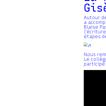
Gis
Autour de
a accomp
Blaise Pa
l’écritur
étapes d
Nous rem
Le collèg
participé